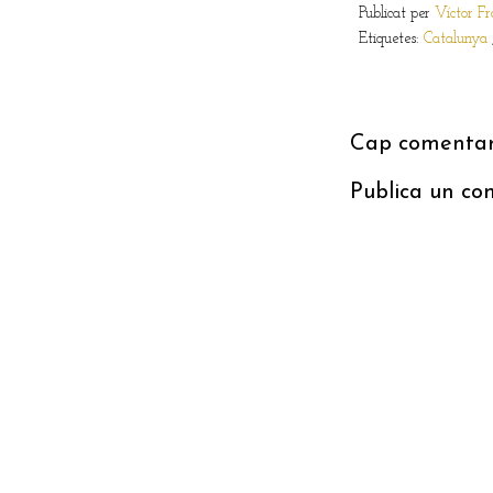
Publicat per
Víctor Fr
Etiquetes:
Catalunya
Cap comentari
Publica un co