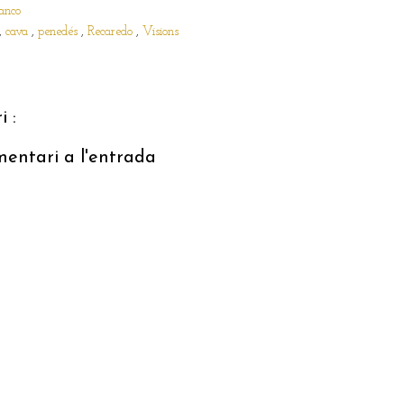
anco
,
cava
,
penedés
,
Recaredo
,
Visions
 :
mentari a l'entrada