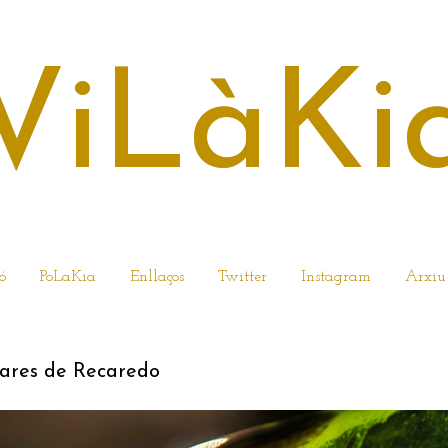
ViLàKi
ó
PoLaKia
Enllaços
Twitter
Instagram
Arxiu
DEL 2015
mares de Recaredo