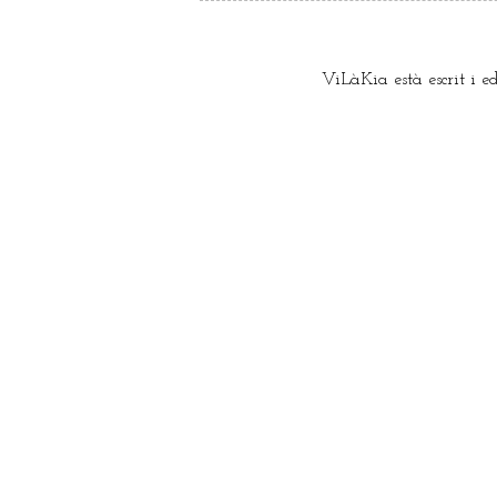
ViLàKia està escrit i e