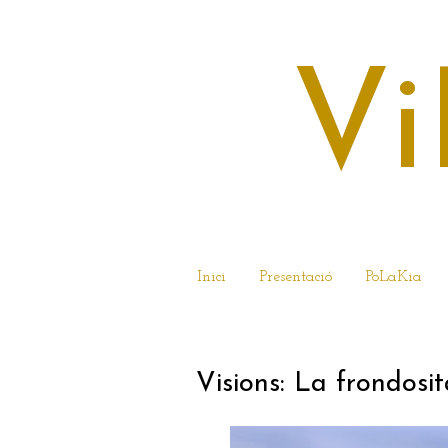
Vi
Inici
Presentació
PoLaKia
18 DE DESEMBRE 
Visions: La frondos