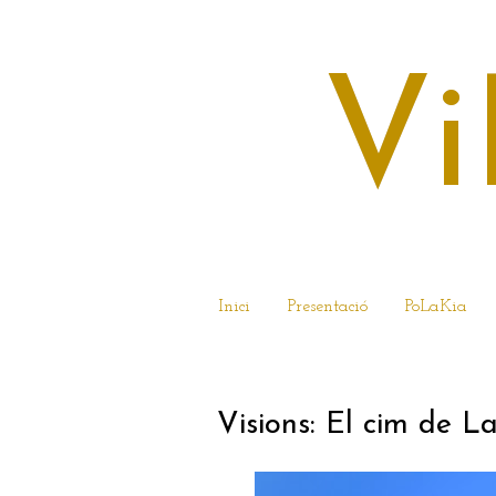
Vi
Inici
Presentació
PoLaKia
5 DE GENER DEL 
Visions: El cim de La