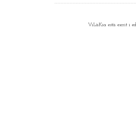
ViLàKia està escrit i e