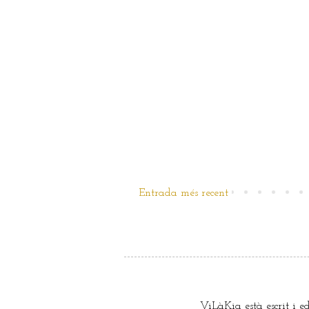
Entrada més recent
ViLàKia està escrit i e