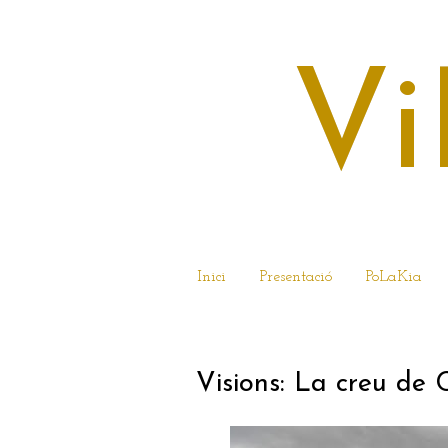
Vi
Inici
Presentació
PoLaKia
19 DE GENER DEL
Visions: La creu de