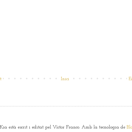
t
Inici
E
ia està escrit i editat pel Víctor Franco. Amb la tecnologia de
Bl