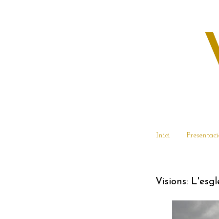
Inici
Presentaci
13 DE GENE
Visions: L'esg