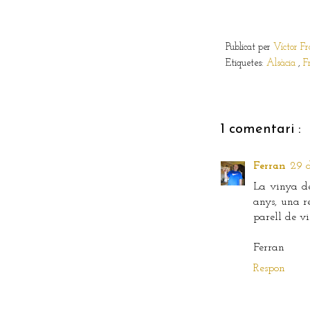
Publicat per
Víctor Fr
Etiquetes:
Alsàcia
,
F
1 comentari :
Ferran
29 d
La vinya de
anys, una r
parell de vi
Ferran
Respon