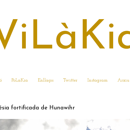
ViLàKi
ó
PoLaKia
Enllaços
Twitter
Instagram
Arxiu
R DEL 2018
lésia fortificada de Hunawihr