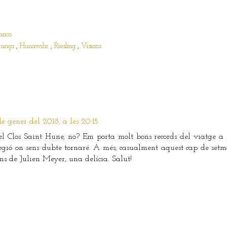
anco
rança
,
Hunawihr
,
Riesling
,
Visions
e gener del 2018, a les 20:15
l Clos Saint Hune, no? Em porta molt bons records del viatge a 
egió on sens dubte tornaré. A més, casualment aquest cap de se
ns de Julien Meyer, una delícia. Salut!