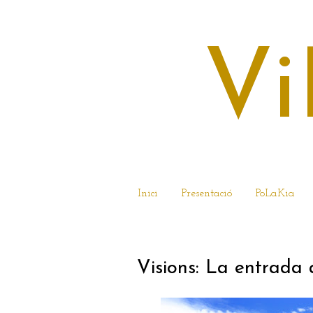
Vi
Inici
Presentació
PoLaKia
27 DE FEBRER DE
Visions: La entrada