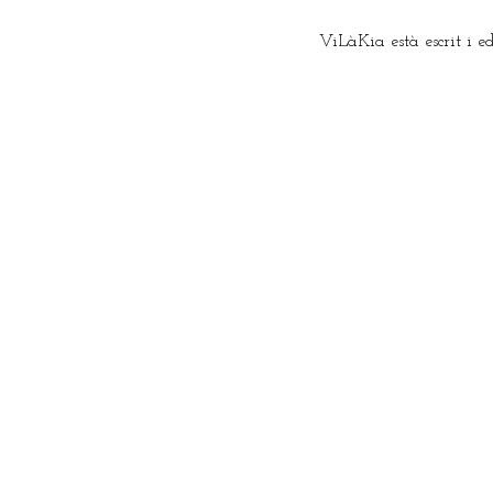
ViLàKia està escrit i e