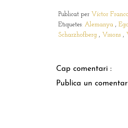
Publicat per
Víctor Franc
Etiquetes:
Alemanya
,
Eg
Scharzhofberg
,
Visions
,
Cap comentari :
Publica un comentari