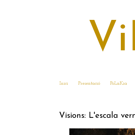
Vi
Inici
Presentació
PoLaKia
2 DE DESEMBRE 
Visions: L'escala ve