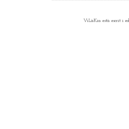
ViLàKia està escrit i e