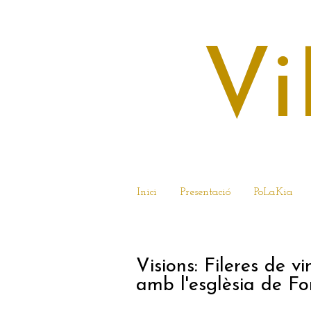
Vi
Inici
Presentació
PoLaKia
18 D’OCTUBRE DE
Visions: Fileres de v
amb l'esglèsia de Fo