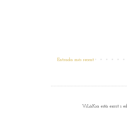
Entrada més recent
ViLàKia està escrit i e