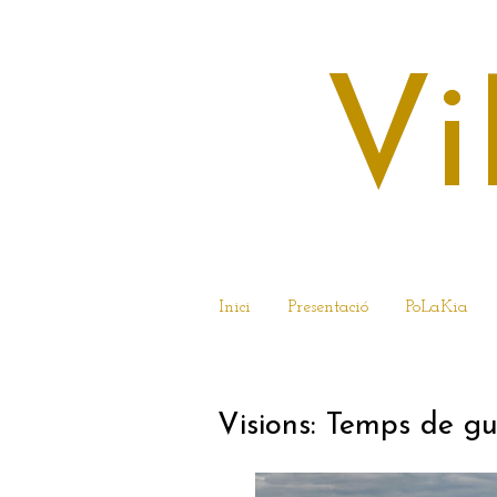
Vi
Inici
Presentació
PoLaKia
7 D’ABRIL DEL 2
Visions: Temps de gu