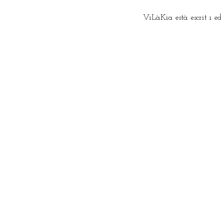
ViLàKia està escrit i e