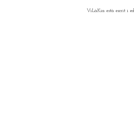
ViLàKia està escrit i e