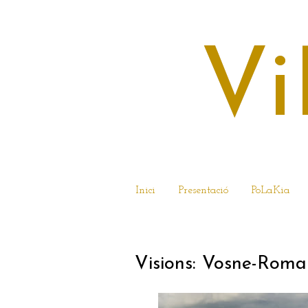
Vi
Inici
Presentació
PoLaKia
8 D’ABRIL DEL 2
Visions: Vosne-Roma