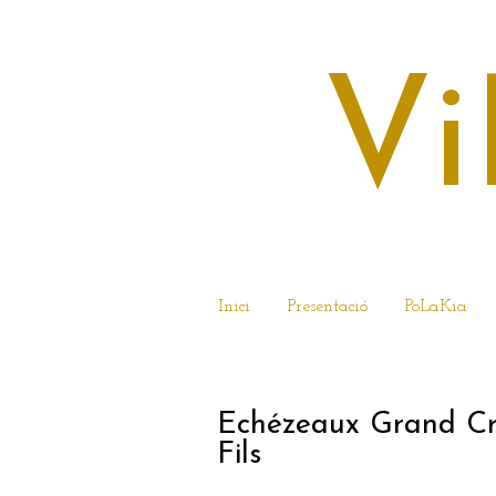
Vi
Inici
Presentació
PoLaKia
26 DE GENER DE
Echézeaux Grand Cr
Fils