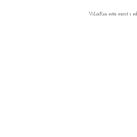
ViLàKia està escrit i e