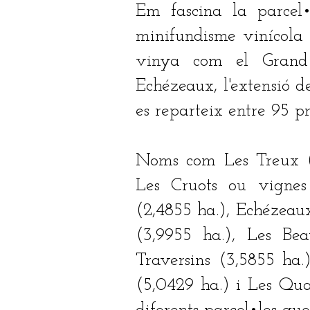
Em fascina la parcel•
minifundisme vinícola
vinya com el Grand
Echézeaux, l'extensió d
es reparteix entre 95 pr
Noms com Les Treux (4,
Les Cruots ou vignes 
(2,4855 ha.), Echézeau
(3,9955 ha.), Les Be
Traversins (3,5855 ha.
(5,0429 ha.) i Les Quar