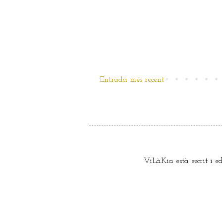
Entrada més recent
ViLàKia està escrit i e