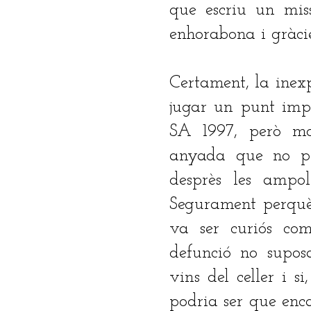
que escriu un mis
enhorabona i gràcie
Certament, la inex
jugar un punt impo
SA 1997, però mo
anyada que no per
desprès les ampol
Segurament perquè
va ser curiós co
defunció no supos
vins del celler i 
podria ser que enca