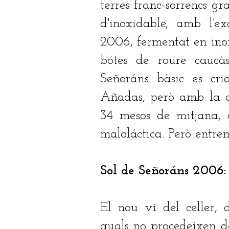
terres franc-sorrencs gr
d'inoxidable, amb l'e
2006, fermentat en inox
bótes de roure caucàs
Señoráns bàsic es cri
Añadas, però amb la d
34 mesos de mitjana, a
maloláctica. Però entrem
Sol de Señoráns 2006:
El nou vi del celler,
quals no procedeixen de