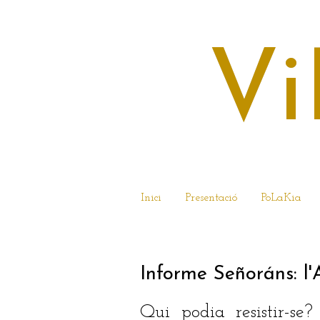
Vi
Inici
Presentació
PoLaKia
14 DE MAIG DEL
Informe Señoráns: l
Qui podia resistir-se