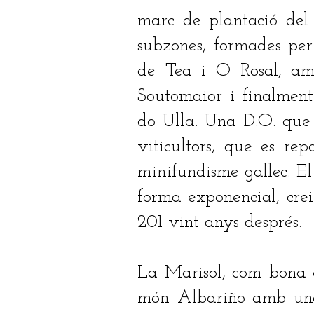
marc de plantació del 
subzones, formades per
de Tea i O Rosal, am
Soutomaior i finalmen
do Ulla. Una D.O. que 
viticultors, que es re
minifundisme gallec. E
forma exponencial, creix
201 vint anys després.
La Marisol, com bona e
món Albariño amb una 